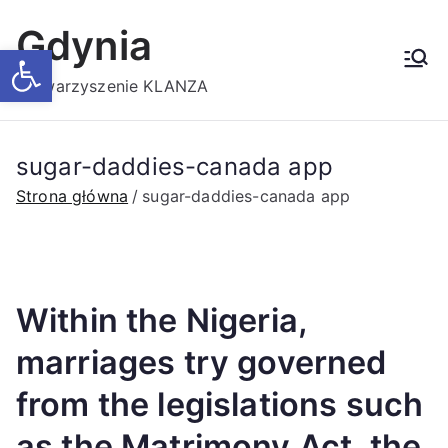
Przejdź
Gdynia
do
Otwórz pasek narzędzi
treści
Stowarzyszenie KLANZA
sugar-daddies-canada app
Strona główna
sugar-daddies-canada app
Within the Nigeria,
marriages try governed
from the legislations such
as the Matrimony Act, the